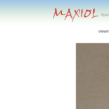
Кра
viewi