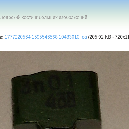
сноярский хостинг больших изображений
ng
1777220564.1595546568.10433010.jpg
(205.92 KB - 720x1