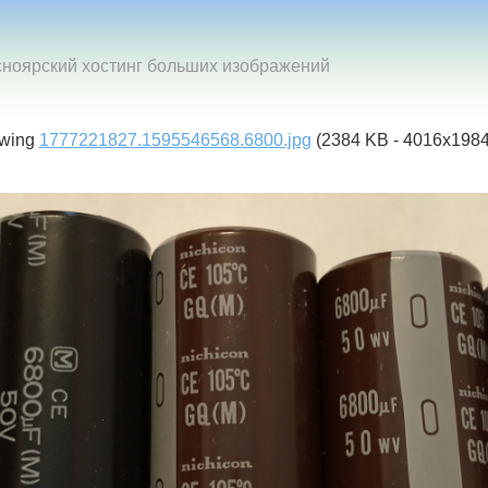
сноярский хостинг больших изображений
ewing
1777221827.1595546568.6800.jpg
(2384 KB - 4016x1984