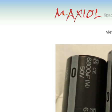
Кра
vi