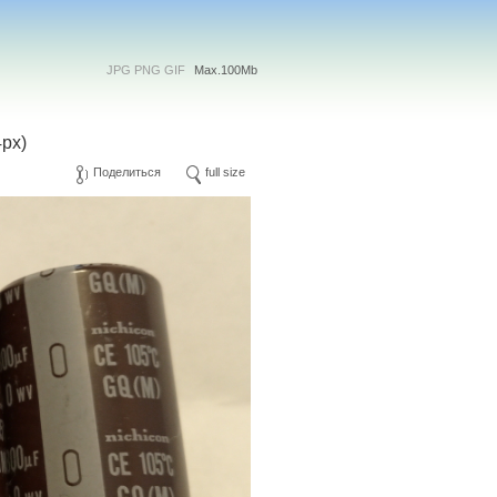
JPG PNG GIF
Max.100Mb
px)
Поделиться
full size